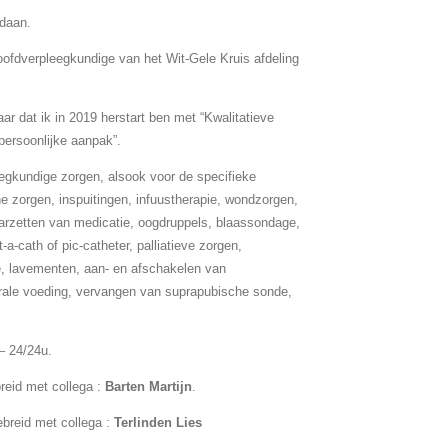
edaan.
oofdverpleegkundige van het Wit-Gele Kruis afdeling
ar dat ik in 2019 herstart ben met “Kwalitatieve
persoonlijke aanpak”.
egkundige zorgen, alsook voor de specifieke
 zorgen, inspuitingen, infuustherapie, wondzorgen,
arzetten van medicatie, oogdruppels, blaassondage,
a-cath of pic-catheter, palliatieve zorgen,
ie, lavementen, aan- en afschakelen van
rale voeding, vervangen van suprapubische sonde,
– 24/24u.
breid met collega :
Barten Martijn
.
ebreid met collega :
Terlinden Lies