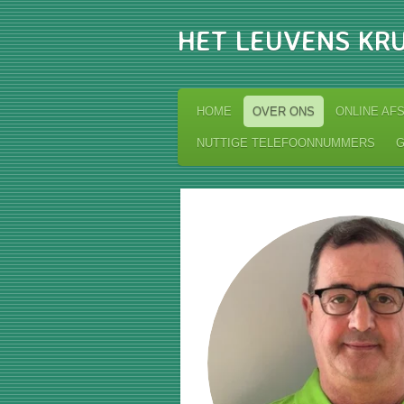
Ga
HET LEUVENS KRU
direct
naar
de
hoofdinhoud
HOME
OVER ONS
ONLINE AF
NUTTIGE TELEFOONNUMMERS