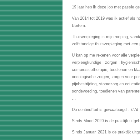
19 jaar heb ik deze job met passie g
Van 2014 tot 2019 was ik actief als h
Bertem.
Thuisverpleging is mijn roeping, vanda
zelfstandige thuisverpleging met een 
U kan op me rekenen voor alle verple
verpleegkundige zorgen : hygiënische
compressietherapie, toedienen en kla
oncologische zorgen, zorgen voor port-
pijnbestrijding, stomazorg en educat
sondevoeding, toedienen van parente
…
De continuïteit is gewaarborgd : 7/7d 
Sinds Maart 2020 is de praktijk uitge
Sinds Januari 2021 is de praktijk uitg